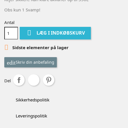
Obs kun 1 Svamp!
Antal

LÆG I INDKØBSKURV

Sidste elementer på lager
Skriv din anbefaling
Del
Sikkerhedspolitik
Leveringspolitik