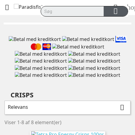
sho


CRISPS
Relevans

Viser 1-8 af 8 element(er)