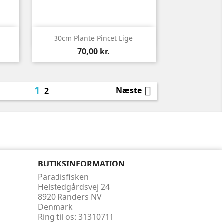

Vis her
t
30cm Plante Pincet Lige
Pris
70,00 kr.
1

Næste
2
BUTIKSINFORMATION
Paradisfisken
Helstedgårdsvej 24
8920 Randers NV
Denmark
Ring til os:
31310711