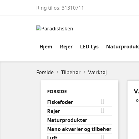
Ring til os:
31310711
Hjem
Rejer
LED Lys
Naturproduk
Forside
Tilbehør
Værktøj
V
FORSIDE
To

Fiskefoder

Rejer
Naturprodukter
Nano akvarier og tilbehør

Luft