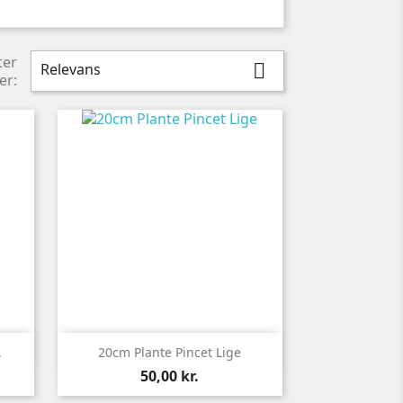
ter
Relevans

er:

Vis her
.
20cm Plante Pincet Lige
Pris
50,00 kr.