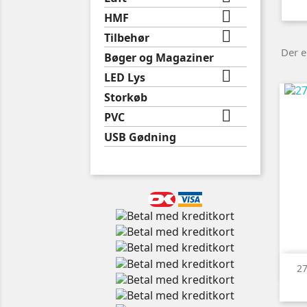

HMF

Tilbehør
Der e
Bøger og Magaziner

LED Lys
Storkøb

PVC
USB Gødning
27