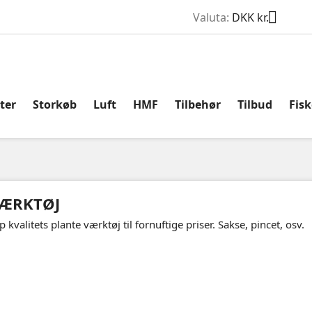

Valuta:
DKK kr.
ter
Storkøb
Luft
HMF
Tilbehør
Tilbud
Fis
ÆRKTØJ
p kvalitets plante værktøj til fornuftige priser. Sakse, pincet, osv.