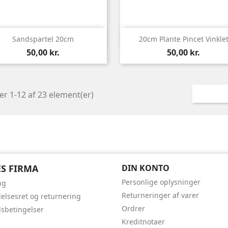


Vis her
Vis her
Sandspartel 20cm
20cm Plante Pincet Vinkle
Pris
Pris
50,00 kr.
50,00 kr.
er 1-12 af 23 element(er)
S FIRMA
DIN KONTO
Personlige oplysninger
ng
Returneringer af varer
delsesret og returnering
Ordrer
sbetingelser
Kreditnotaer