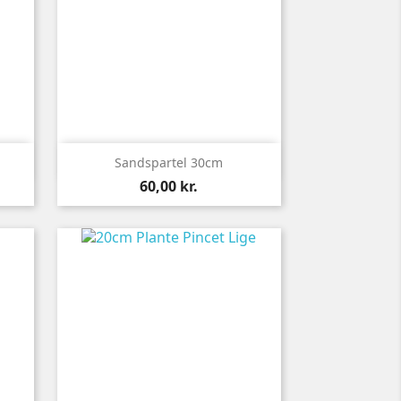

Vis her
Sandspartel 30cm
Pris
60,00 kr.