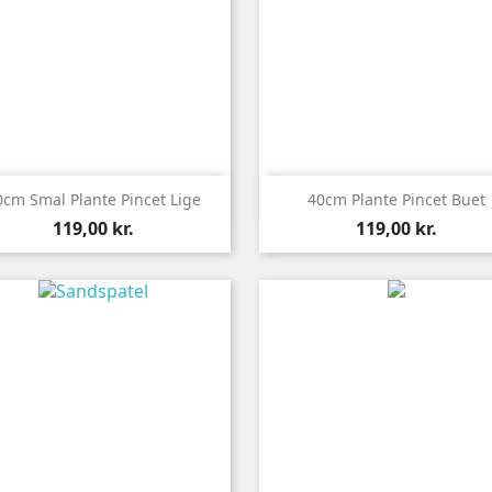


Vis her
Vis her
0cm Smal Plante Pincet Lige
40cm Plante Pincet Buet
Pris
Pris
119,00 kr.
119,00 kr.