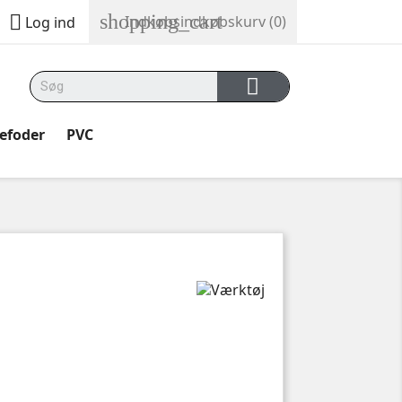
shopping_cart

Indkøbsindkøbskurv
(0)
Log ind
kefoder
PVC