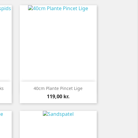

Vis her
ks
40cm Plante Pincet Lige
Pris
119,00 kr.