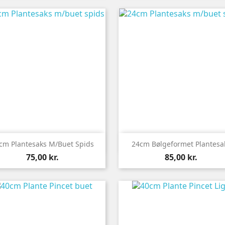


Vis her
Vis her
cm Plantesaks M/buet Spids
24cm Bølgeformet Plantesa
Pris
Pris
75,00 kr.
85,00 kr.