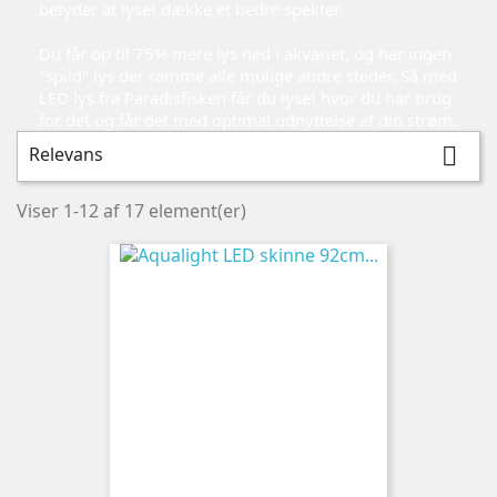
betyder at lyset dække et bedre spekter.
Du får op til 75% mere lys ned i akvariet, og har ingen
"spild" lys der ramme alle mulige andre steder. Så med
LED lys fra Paradisfisken får du lyset hvor du har brug
for det og får det med optimal udnyttelse af din strøm.
Relevans

Viser 1-12 af 17 element(er)