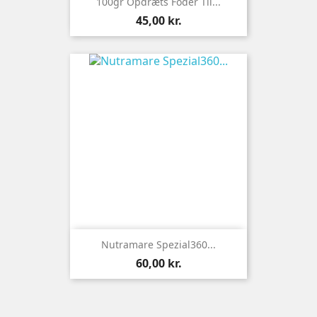
100gr Opdræts Foder Til...
Pris
45,00 kr.
Nutramare Spezial360...
Pris
60,00 kr.