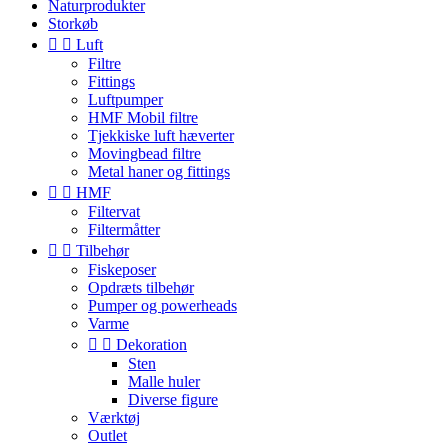
Naturprodukter
Storkøb


Luft
Filtre
Fittings
Luftpumper
HMF Mobil filtre
Tjekkiske luft hæverter
Movingbead filtre
Metal haner og fittings


HMF
Filtervat
Filtermåtter


Tilbehør
Fiskeposer
Opdræts tilbehør
Pumper og powerheads
Varme


Dekoration
Sten
Malle huler
Diverse figure
Værktøj
Outlet