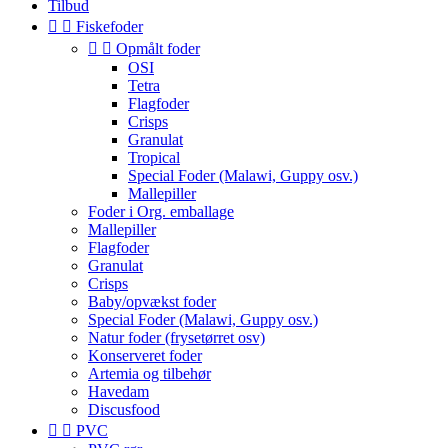
Tilbud


Fiskefoder


Opmålt foder
OSI
Tetra
Flagfoder
Crisps
Granulat
Tropical
Special Foder (Malawi, Guppy osv.)
Mallepiller
Foder i Org. emballage
Mallepiller
Flagfoder
Granulat
Crisps
Baby/opvækst foder
Special Foder (Malawi, Guppy osv.)
Natur foder (frysetørret osv)
Konserveret foder
Artemia og tilbehør
Havedam
Discusfood


PVC