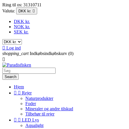
Ring til os:
31310711
Valuta:
DKK kr.

DKK kr.
NOK kr.
SEK kr.

Log ind
shopping_cart
Indkøbsindkøbskurv
(0)

Search
Hjem


Rejer
Naturprodukter
Foder
Mineraler og andre tilskud
Tilbehør til rejer


LED Lys
Aqualight