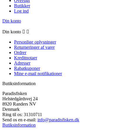
Oversigt
Butikker
Log ind
Din konto
Din konto


Personlige oplysninger
Returneringer af varer
Ordrer
Kreditnotaer
Adresser
Rabatkuponer
Mine e-mail notifikationer
Butiksinformation
Paradisfisken
Helstedgårdsvej 24
8920 Randers NV
Denmark
Ring til os:
31310711
Send os en e-mail:
info@paradisfisken.dk
Butiksinformation