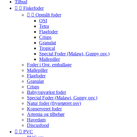
Tilbud


Fiskefoder


Opmålt foder
OSI
Tetra
Flagfoder
Crisps
Granulat
Tropical
Special Foder (Malawi, Guppy osv.)
Mallepiller
Foder i Org. emballage
Mallepiller
Flagfoder
Granulat
Crisps
Baby/opvækst foder
Special Foder (Malawi, Guppy osv.)
Natur foder (frysetørret osv)
Konserveret foder
Artemia og tilbehør
Havedam
Discusfood


PVC