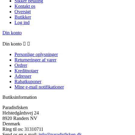
Sikker betaling
Kontakt os
Oversigt
Butikker
Log ind
Din konto
Din konto


Personlige oplysninger
Returneringer af varer
Ordrer
Kreditnotaer
Adresser
Rabatkuponer
Mine e-mail notifikationer
Butiksinformation
Paradisfisken
Helstedgårdsvej 24
8920 Randers NV
Denmark
Ring til os:
31310711
Send os en e-mail:
info@paradisfisken.dk