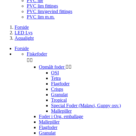
PVC rør
PVC lim fittings
PVC lim/gevind fittings
PVC lim m.m.
Forside
LED Lys
Aqualight
Forside
Fiskefoder


Opmålt foder


OSI
Tetra
Flagfoder
Crisps
Granulat
Tropical
Special Foder (Malawi, Guppy osv.)
Mallepiller
Foder i Org. emballage
Mallepiller
Flagfoder
Granulat