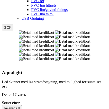
PVC rør
PVC lim fittings
PVC lim/gevind fittings
PVC lim m.m.
USB Gødning

OK
Aqualight
Led skinner med løs strømforsyning, med mulighed for sunraiser
osv
Der er 17 varer.
Sorter efter:
Relevans
