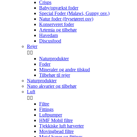
Crisps
Baby/opvækst foder
Special Foder (Malawi, Guppy osv.)
Natur foder (frysetørret osv)
Konserveret foder
Artemia og tilbehør
Havedam
Discusfood
Rejer


Naturprodukter
Foder
Mineraler og andre tilskud
Tilbehør til rejer
Naturprodukter
Nano akvarier og tilbehør
Luft


Filtre
Fittings
Luftpumper
HMF Mobil filtre
Tjekkiske luft hæverter
Movingbead filtre
Metal haner og fittings