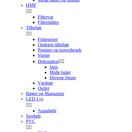
HMF


Filtervat
Filtermåtter
Tilbehør


Fiskeposer
Opdræts tilbehør
Pumper og powerheads
Varme
Dekoration


Sten
Malle huler
Diverse figure
Værktøj
Outlet
Bøger og Magaziner
LED Lys


Aqualight
Storkøb
PVC

