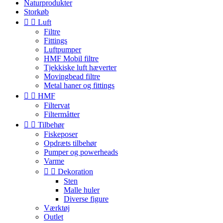
Naturprodukter
Storkøb


Luft
Filtre
Fittings
Luftpumper
HMF Mobil filtre
Tjekkiske luft hæverter
Movingbead filtre
Metal haner og fittings


HMF
Filtervat
Filtermåtter


Tilbehør
Fiskeposer
Opdræts tilbehør
Pumper og powerheads
Varme


Dekoration
Sten
Malle huler
Diverse figure
Værktøj
Outlet