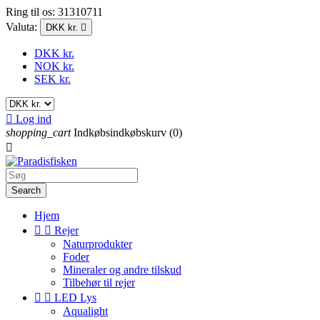
Ring til os:
31310711
Valuta:
DKK kr.

DKK kr.
NOK kr.
SEK kr.

Log ind
shopping_cart
Indkøbsindkøbskurv
(0)

Search
Hjem


Rejer
Naturprodukter
Foder
Mineraler og andre tilskud
Tilbehør til rejer


LED Lys
Aqualight