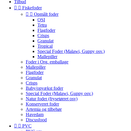
Tilbud


Fiskefoder


Opmålt foder
OSI
Tetra
Flagfoder
Crisps
Granulat
Tropical
Special Foder (Malawi, Guppy osv.)
Mallepiller
Foder i Org. emballage
Mallepiller
Flagfoder
Granulat
Crisps
Baby/opvækst foder
Special Foder (Malawi, Guppy osv.)
Natur foder (frysetørret osv)
Konserveret foder
Artemia og tilbehør
Havedam
Discusfood


PVC