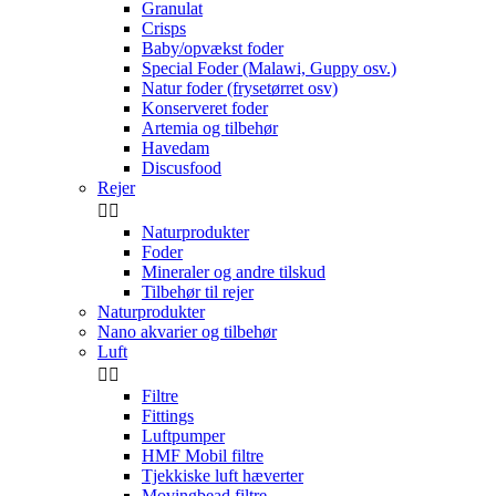
Granulat
Crisps
Baby/opvækst foder
Special Foder (Malawi, Guppy osv.)
Natur foder (frysetørret osv)
Konserveret foder
Artemia og tilbehør
Havedam
Discusfood
Rejer


Naturprodukter
Foder
Mineraler og andre tilskud
Tilbehør til rejer
Naturprodukter
Nano akvarier og tilbehør
Luft


Filtre
Fittings
Luftpumper
HMF Mobil filtre
Tjekkiske luft hæverter
Movingbead filtre