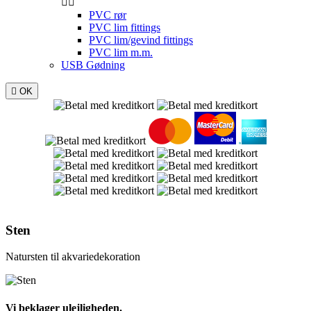


PVC rør
PVC lim fittings
PVC lim/gevind fittings
PVC lim m.m.
USB Gødning

OK
Sten
Natursten til akvariedekoration
Vi beklager ulejligheden.