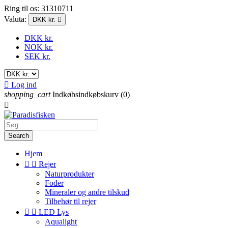
Ring til os:
31310711
Valuta:
DKK kr.

DKK kr.
NOK kr.
SEK kr.

Log ind
shopping_cart
Indkøbsindkøbskurv
(0)

Search
Hjem


Rejer
Naturprodukter
Foder
Mineraler og andre tilskud
Tilbehør til rejer


LED Lys
Aqualight