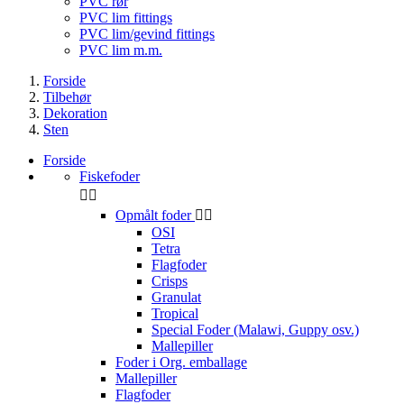
PVC rør
PVC lim fittings
PVC lim/gevind fittings
PVC lim m.m.
Forside
Tilbehør
Dekoration
Sten
Forside
Fiskefoder


Opmålt foder


OSI
Tetra
Flagfoder
Crisps
Granulat
Tropical
Special Foder (Malawi, Guppy osv.)
Mallepiller
Foder i Org. emballage
Mallepiller
Flagfoder