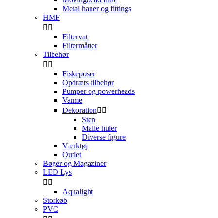
Metal haner og fittings
HMF


Filtervat
Filtermåtter
Tilbehør


Fiskeposer
Opdræts tilbehør
Pumper og powerheads
Varme
Dekoration


Sten
Malle huler
Diverse figure
Værktøj
Outlet
Bøger og Magaziner
LED Lys


Aqualight
Storkøb
PVC