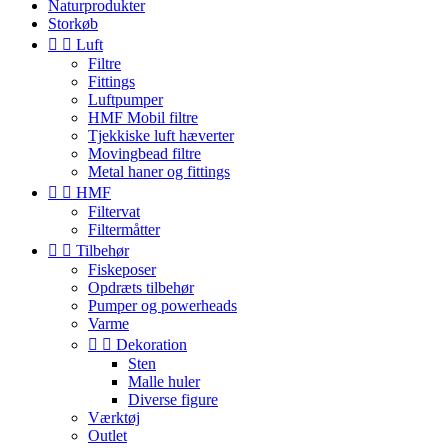
Naturprodukter
Storkøb


Luft
Filtre
Fittings
Luftpumper
HMF Mobil filtre
Tjekkiske luft hæverter
Movingbead filtre
Metal haner og fittings


HMF
Filtervat
Filtermåtter


Tilbehør
Fiskeposer
Opdræts tilbehør
Pumper og powerheads
Varme


Dekoration
Sten
Malle huler
Diverse figure
Værktøj
Outlet