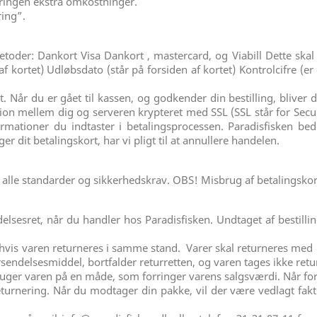
ringen ekstra omkostninger.
ring”.
toder: Dankort Visa Dankort , mastercard, og Viabill Dette skal
 kortet) Udløbsdato (står på forsiden af kortet) Kontrolcifre (er 
. Når du er gået til kassen, og godkender din bestilling, bliver 
n mellem dig og serveren krypteret med SSL (SSL står for Secure
ationer du indtaster i betalingsprocessen. Paradisfisken bed
r dit betalingskort, har vi pligt til at annullere handelen.
 alle standarder og sikkerhedskrav. OBS! Misbrug af betalingskor
delsesret, når du handler hos Paradisfisken. Undtaget af bestill
hvis varen returneres i samme stand. Varer skal returneres me
endelsesmiddel, bortfalder returretten, og varen tages ikke retu
bruger varen på en måde, som forringer varens salgsværdi. Når for
turnering. Når du modtager din pakke, vil der være vedlagt f