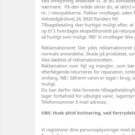
Ved ombytning anbefaler vi, at du kontakter 
nærmere. På den måde sikrer du, at de(n) var
nr. i returpakkerne. Pakker modtaget, uden 
Helstedgårdsvej 24, 8920 Randers NV
Tilbagebetaling sker hurtigst muligt efter, at
op til 5 hverdages ekspeditionstid på returpa
så hurtigt som muligt. NB! Vi modtager ikke
Reklamationsret: Der ydes reklamationsret i
normale anvendelse. Skade på produktet, som s
ikke dækket af reklamationsretten.
Reklamation over fejl og mangler, som bør
efterfølgende returneres for reparation, ombyt
omfang. NB! Såfremt varen er taget i brug, og 
muligt.
Du kan derfor ikke forvente tilbagebetaling
tager forbehold for udsolgte varer, lagerstyr
Telefonnummer E-mail adresse.
OBS: Husk altid kvittering, ved fortrydel
Vi registrerer dine personoplysninger med det