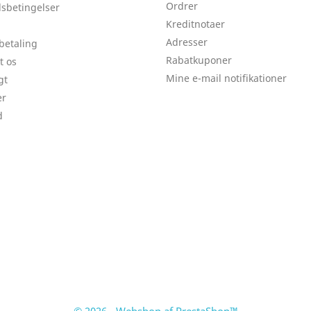
Ordrer
sbetingelser
Kreditnotaer
Adresser
 betaling
Rabatkuponer
t os
Mine e-mail notifikationer
gt
er
d
© 2026 - Webshop af PrestaShop™