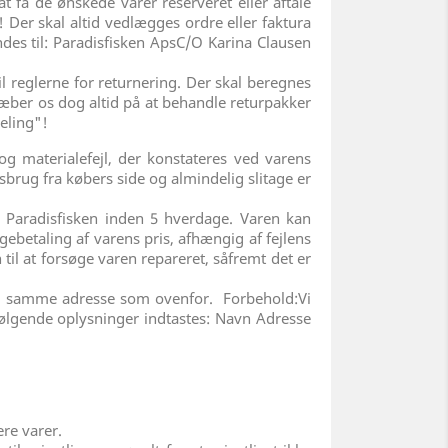
t få de ønskede varer reserveret eller aftale
 Der skal altid vedlægges ordre eller faktura
des til: Paradisfisken ApsC/O Karina Clausen
til reglerne for returnering. Der skal beregnes
træber os dog altid på at behandle returpakker
eling"!
og materialefejl, der konstateres ved varens
sbrug fra købers side og almindelig slitage er
 Paradisfisken inden 5 hverdage. Varen kan
agebetaling af varens pris, afhængig af fejlens
 til at forsøge varen repareret, såfremt det er
 til samme adresse som ovenfor. Forbehold:Vi
l følgende oplysninger indtastes: Navn Adresse
ere varer.