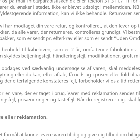
os på mail info@paradisfisken.dk eller telefon 31 31 07 11 for a
er du ønsker i stedet, ikke er blevet udsolgt i mellemtiden. NB!
fyldestgørende information, kan vi ikke behandle. Returvarer sen
 vi har modtaget din vare retur, og kontrolleret, at den lever op 
kker, da alle varer, der returneres, kontrolleres grundigt. Vi bes
 pakker, som er sendt pr. efterkrav eller som er sendt "Uden Omd
 henhold til købeloven, som er 2 år, omfattende fabrikations- 
kyldes betjeningsfejl, håndteringsfejl, modifikationer, groft mi
 opdages ved sædvanlig undersøgelse af varen, skal meddeles
ning eller du kan, efter aftale, få nedslag i prisen eller fuld tilb
der efterfølgende konstateres fejl, forbeholder vi os altid retten
for en vare, der er taget i brug. Varer med reklamation sendes
ingsfejl, prisændringer og tastefejl. Når du registrerer dig, ska
se eller reklamation.
 formål at kunne levere varen til dig og give dig tilbud om billig