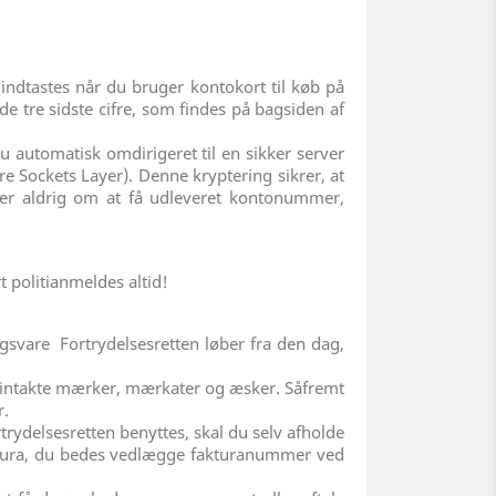
 indtastes når du bruger kontokort til køb på
de tre sidste cifre, som findes på bagsiden af
du automatisk omdirigeret til en sikker server
 Sockets Layer). Denne kryptering sikrer, at
er aldrig om at få udleveret kontonummer,
t politianmeldes altid!
ingsvare Fortrydelsesretten løber fra den dag,
d intakte mærker, mærkater og æsker. Såfremt
r.
trydelsesretten benyttes, skal du selv afholde
aktura, du bedes vedlægge fakturanummer ved