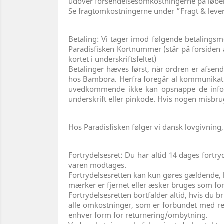
udover forsendelsesomkostningerne på løbe
Se fragtomkostningerne under ”Fragt & leve
Betaling: Vi tager imod følgende betalingsme
Paradisfisken Kortnummer (står på forsiden af
kortet i underskriftsfeltet)
Betalinger hæves først, når ordren er afsendt
hos Bambora. Herfra foregår al kommunikatio
uvedkommende ikke kan opsnappe de inform
underskrift eller pinkode. Hvis nogen misbruge
Hos Paradisfisken følger vi dansk lovgivning,
Fortrydelsesret: Du har altid 14 dages fortry
varen modtages.
Fortrydelsesretten kan kun gøres gældende, 
mærker er fjernet eller æsker bruges som fors
Fortrydelsesretten bortfalder altid, hvis du 
alle omkostninger, som er forbundet med re
enhver form for returnering/ombytning.