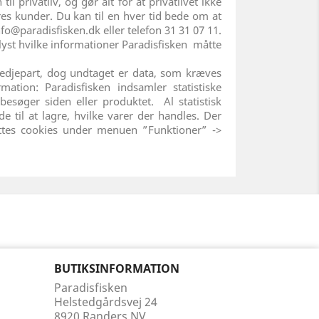
 privatliv, og gør alt for at privatlivet ikke
ores kunder. Du kan til en hver tid bede om at
Info@paradisfisken.dk eller telefon 31 31 07 11.
plyst hvilke informationer Paradisfisken måtte
tredjepart, dog undtaget er data, som kræves
ation: Paradisfisken indsamler statistiske
esøger siden eller produktet. Al statistisk
 til at lagre, hvilke varer der handles. Der
lettes cookies under menuen ”Funktioner” ->
BUTIKSINFORMATION
Paradisfisken
Helstedgårdsvej 24
8920 Randers NV