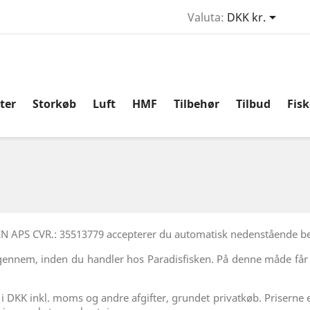

Valuta:
DKK kr.
ter
Storkøb
Luft
HMF
Tilbehør
Tilbud
Fis
N APS CVR.: 35513779 accepterer du automatisk nedenstående be
 igennem, inden du handler hos Paradisfisken. På denne måde får d
et i DKK inkl. moms og andre afgifter, grundet privatkøb. Priser