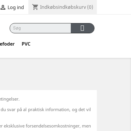
shopping_cart

Indkøbsindkøbskurv
(0)
Log ind
kefoder
PVC
tingelser.
u svar på al praktisk information, og det vil
ne er eksklusive forsendelsesomkostninger, men