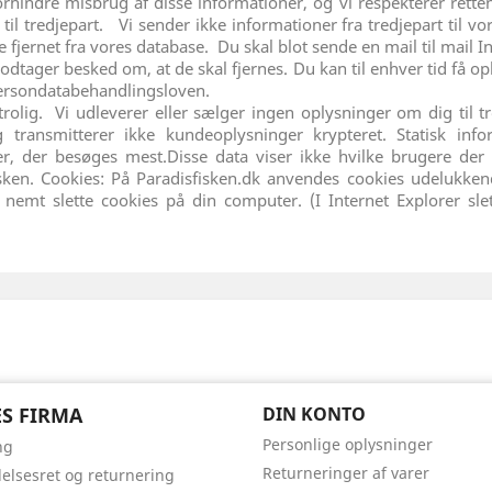
dre misbrug af disse informationer, og vi respekterer retten til
til tredjepart. Vi sender ikke informationer fra tredjepart til v
blive fjernet fra vores database. Du skal blot sende en mail til mail 
modtager besked om, at de skal fjernes. Du kan til enhver tid få o
 persondatabehandlingsloven.
rolig. Vi udleverer eller sælger ingen oplysninger om dig til 
transmitterer ikke kundeoplysninger krypteret. Statisk inform
r, der besøges mest.Disse data viser ikke hvilke brugere der b
isken. Cookies: På Paradisfisken.dk anvendes cookies udelukkende
 nemt slette cookies på din computer. (I Internet Explorer s
S FIRMA
DIN KONTO
Personlige oplysninger
ng
Returneringer af varer
delsesret og returnering