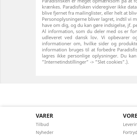
Paradisfisken er meget opmærksom på at forhin
krænkes. Paradisfisken videregiver ikke data 
blive fjernet fra mailinglister, eller helt at 
Personoplysningerne bliver lagret, indtil vi 
have om dig, og du kan gøre indsigelse, jf.
Al information, som du deler med os er fort
udleveret ved dansk lov. Vi opbevarer og 
informationer om, hvilke sider og produkte
information bruges til at forbedre Paradisf
lagres ikke personlige oplysninger. Du kan
”Internetindstillinger” -> ”Slet cookies”.).
VARER
VORE
Tilbud
Leveri
Nyheder
Fortry