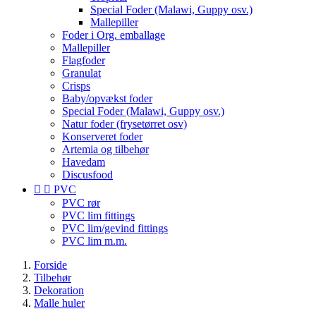
Special Foder (Malawi, Guppy osv.)
Mallepiller
Foder i Org. emballage
Mallepiller
Flagfoder
Granulat
Crisps
Baby/opvækst foder
Special Foder (Malawi, Guppy osv.)
Natur foder (frysetørret osv)
Konserveret foder
Artemia og tilbehør
Havedam
Discusfood


PVC
PVC rør
PVC lim fittings
PVC lim/gevind fittings
PVC lim m.m.
Forside
Tilbehør
Dekoration
Malle huler