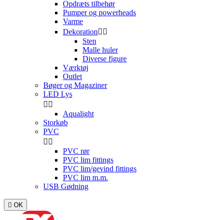
Opdræts tilbehør
Pumper og powerheads
Varme
Dekoration


Sten
Malle huler
Diverse figure
Værktøj
Outlet
Bøger og Magaziner
LED Lys


Aqualight
Storkøb
PVC


PVC rør
PVC lim fittings
PVC lim/gevind fittings
PVC lim m.m.
USB Gødning

OK