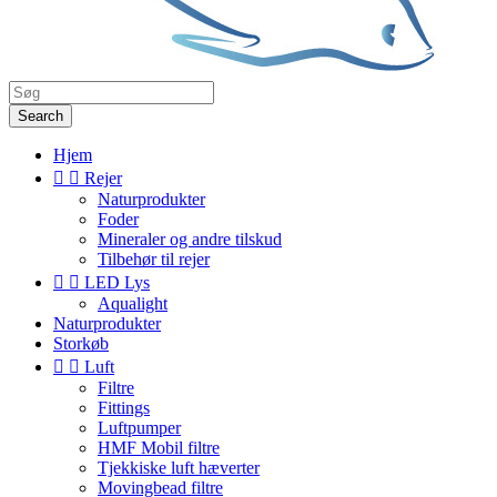
Search
Hjem


Rejer
Naturprodukter
Foder
Mineraler og andre tilskud
Tilbehør til rejer


LED Lys
Aqualight
Naturprodukter
Storkøb


Luft
Filtre
Fittings
Luftpumper
HMF Mobil filtre
Tjekkiske luft hæverter
Movingbead filtre