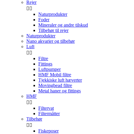
Rejer


Naturprodukter
Foder
Mineraler og andre tilskud
Tilbehør til rejer
Naturprodukter
Nano akvarier og tilbehør
Luft


Filtre
Fittings
Luftpumper
HMF Mobil filtre
Tjekkiske luft hæverter
Movingbead filtre
Metal haner og fittings
HMF


Filtervat
Filtermåtter
Tilbehør


Fiskeposer