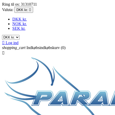
Ring til os:
31310711
Valuta:
DKK kr.

DKK kr.
NOK kr.
SEK kr.

Log ind
shopping_cart
Indkøbsindkøbskurv
(0)
