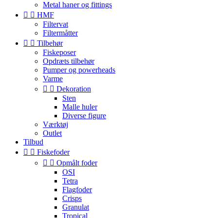
Metal haner og fittings


HMF
Filtervat
Filtermåtter


Tilbehør
Fiskeposer
Opdræts tilbehør
Pumper og powerheads
Varme


Dekoration
Sten
Malle huler
Diverse figure
Værktøj
Outlet
Tilbud


Fiskefoder


Opmålt foder
OSI
Tetra
Flagfoder
Crisps
Granulat
Tropical