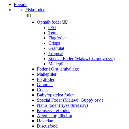
Forside
Fiskefoder


Opmålt foder


OSI
Tetra
Flagfoder
Crisps
Granulat
Tropical
Special Foder (Malawi, Guppy osv.)
Mallepiller
Foder i Org. emballage
Mallepiller
Flagfoder
Granulat
Crisps
Baby/opvækst foder
Special Foder (Malawi, Guppy osv.)
Natur foder (frysetørret osv)
Konserveret foder
Artemia og tilbehør
Havedam
Discusfood