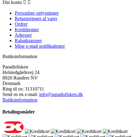
Din konto


Personlige oplysninger
Returneringer af varer
Ordrer
Kreditnotaer
Adresser
Rabatkuponer
Mine e-mail notifikationer
Butiksinformation
Paradisfisken
Helstedgårdsvej 24
8920 Randers NV
Denmark
Ring til os:
31310711
Send os en e-mail:
info@paradisfisken.dk
Butiksinformation
Betalingsmåder