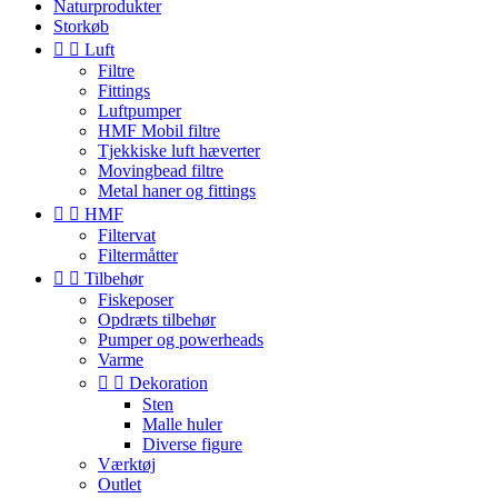
Naturprodukter
Storkøb


Luft
Filtre
Fittings
Luftpumper
HMF Mobil filtre
Tjekkiske luft hæverter
Movingbead filtre
Metal haner og fittings


HMF
Filtervat
Filtermåtter


Tilbehør
Fiskeposer
Opdræts tilbehør
Pumper og powerheads
Varme


Dekoration
Sten
Malle huler
Diverse figure
Værktøj
Outlet