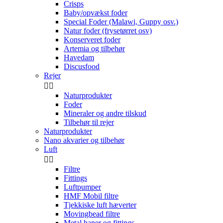
Crisps
Baby/opvækst foder
Special Foder (Malawi, Guppy osv.)
Natur foder (frysetørret osv)
Konserveret foder
Artemia og tilbehør
Havedam
Discusfood
Rejer


Naturprodukter
Foder
Mineraler og andre tilskud
Tilbehør til rejer
Naturprodukter
Nano akvarier og tilbehør
Luft


Filtre
Fittings
Luftpumper
HMF Mobil filtre
Tjekkiske luft hæverter
Movingbead filtre
Metal haner og fittings