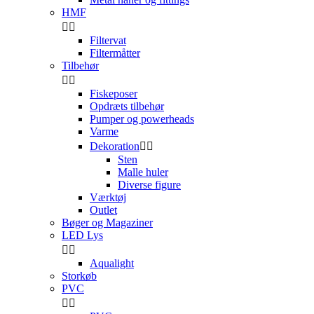
HMF


Filtervat
Filtermåtter
Tilbehør


Fiskeposer
Opdræts tilbehør
Pumper og powerheads
Varme
Dekoration


Sten
Malle huler
Diverse figure
Værktøj
Outlet
Bøger og Magaziner
LED Lys


Aqualight
Storkøb
PVC

