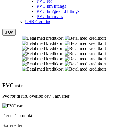
PVC rør
PVC lim fittings
PVC lim/gevind fittings
PVC lim m.m.
USB Gødning

OK
PVC rør
Pvc rør til luft, overløb osv. i akvarier
Der er 1 produkt.
Sorter efter: