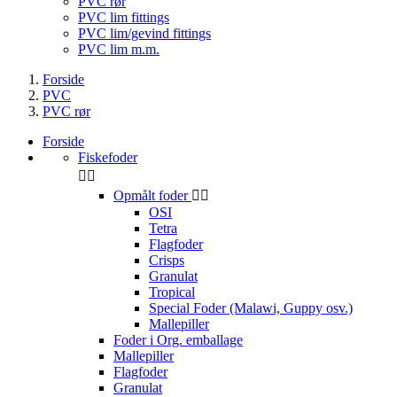
PVC rør
PVC lim fittings
PVC lim/gevind fittings
PVC lim m.m.
Forside
PVC
PVC rør
Forside
Fiskefoder


Opmålt foder


OSI
Tetra
Flagfoder
Crisps
Granulat
Tropical
Special Foder (Malawi, Guppy osv.)
Mallepiller
Foder i Org. emballage
Mallepiller
Flagfoder
Granulat