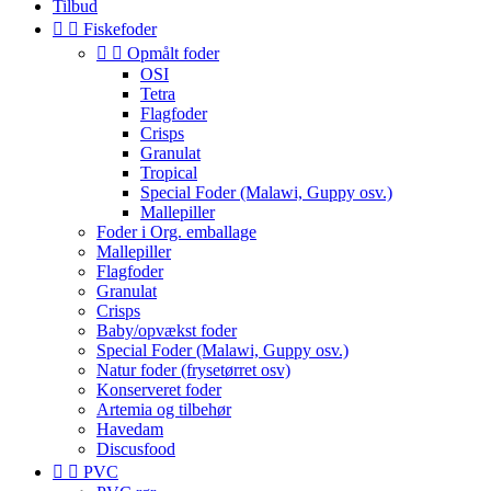
Tilbud


Fiskefoder


Opmålt foder
OSI
Tetra
Flagfoder
Crisps
Granulat
Tropical
Special Foder (Malawi, Guppy osv.)
Mallepiller
Foder i Org. emballage
Mallepiller
Flagfoder
Granulat
Crisps
Baby/opvækst foder
Special Foder (Malawi, Guppy osv.)
Natur foder (frysetørret osv)
Konserveret foder
Artemia og tilbehør
Havedam
Discusfood


PVC