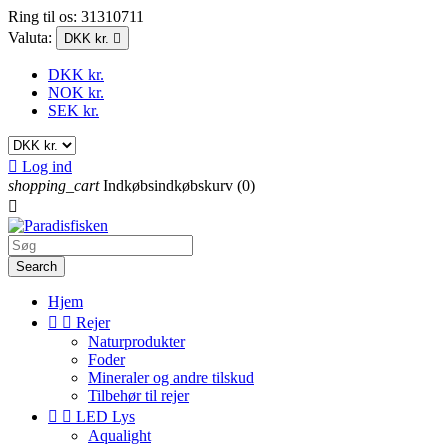
Ring til os:
31310711
Valuta:
DKK kr.

DKK kr.
NOK kr.
SEK kr.

Log ind
shopping_cart
Indkøbsindkøbskurv
(0)

Search
Hjem


Rejer
Naturprodukter
Foder
Mineraler og andre tilskud
Tilbehør til rejer


LED Lys
Aqualight