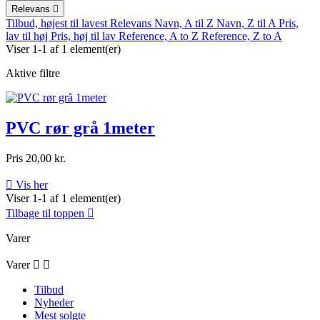
Relevans

Tilbud, højest til lavest
Relevans
Navn, A til Z
Navn, Z til A
Pris,
lav til høj
Pris, høj til lav
Reference, A to Z
Reference, Z to A
Viser 1-1 af 1 element(er)
Aktive filtre
PVC rør grå 1meter
Pris
20,00 kr.

Vis her
Viser 1-1 af 1 element(er)
Tilbage til toppen

Varer
Varer


Tilbud
Nyheder
Mest solgte