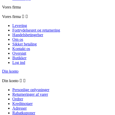
Vores firma
Vores firma


Levering
Fortrydelsesret og returnering
Handelsbetingelser
Om os
Sikker betaling
Kontakt os
Oversigt
Butikker
Log ind
Din konto
Din konto


Personlige oplysninger
Returneringer af varer
Ordrer
Kreditnotaer
Adresser
Rabatkuponer