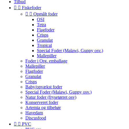
Tilbud


Fiskefoder


Opmålt foder
OSI
Tetra
Flagfoder
Crisps
Granulat
Tropical
Special Foder (Malawi, Guppy osv.)
Mallepiller
Foder i Org. emballage
Mallepiller
Flagfoder
Granulat
Crisps
Baby/opvækst foder
Special Foder (Malawi, Guppy osv.)
Natur foder (frysetørret osv)
Konserveret foder
Artemia og tilbehør
Havedam
Discusfood


PVC