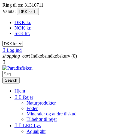
Ring til os:
31310711
Valuta:
DKK kr.

DKK kr.
NOK kr.
SEK kr.

Log ind
shopping_cart
Indkøbsindkøbskurv
(0)

Search
Hjem


Rejer
Naturprodukter
Foder
Mineraler og andre tilskud
Tilbehør til rejer


LED Lys
Aqualight