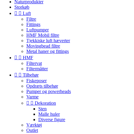
Naturprodukter
Storkøb


Luft
Filtre
Fittings
Luftpumper
HMF Mobil filtre
Tjekkiske luft hæverter
Movingbead filtre
Metal haner og fittings


HMF
Filtervat
Filtermåtter


Tilbehør
Fiskeposer
Opdræts tilbehør
Pumper og powerheads
Varme


Dekoration
Sten
Malle huler
Diverse figure
Værktøj
Outlet