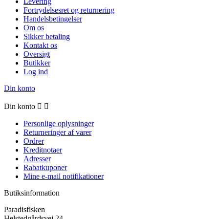
Levering
Fortrydelsesret og returnering
Handelsbetingelser
Om os
Sikker betaling
Kontakt os
Oversigt
Butikker
Log ind
Din konto
Din konto


Personlige oplysninger
Returneringer af varer
Ordrer
Kreditnotaer
Adresser
Rabatkuponer
Mine e-mail notifikationer
Butiksinformation
Paradisfisken
Helstedgårdsvej 24