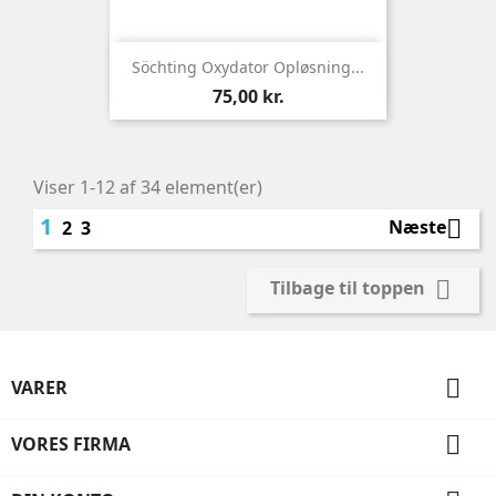
Söchting Oxydator Opløsning...
Pris
75,00 kr.
Viser 1-12 af 34 element(er)
1

Næste
2
3

Tilbage til toppen

VARER

VORES FIRMA