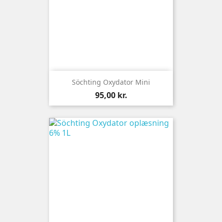
Söchting Oxydator Mini
Pris
95,00 kr.