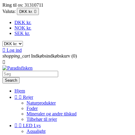
Ring til os:
31310711
Valuta:
DKK kr.

DKK kr.
NOK kr.
SEK kr.

Log ind
shopping_cart
Indkøbsindkøbskurv
(0)

Search
Hjem


Rejer
Naturprodukter
Foder
Mineraler og andre tilskud
Tilbehør til rejer


LED Lys
Aqualight