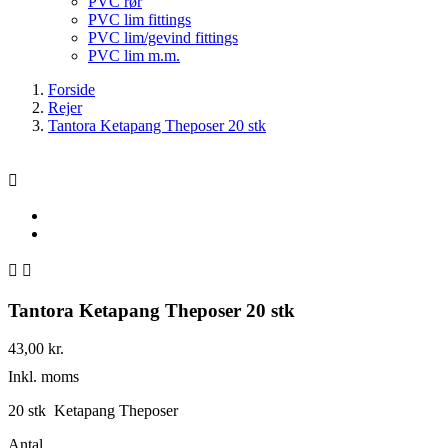
PVC rør
PVC lim fittings
PVC lim/gevind fittings
PVC lim m.m.
Forside
Rejer
Tantora Ketapang Theposer 20 stk



Tantora Ketapang Theposer 20 stk
43,00 kr.
Inkl. moms
20 stk Ketapang Theposer
Antal