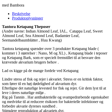
med Bambora
Beskrivelse
Produktoplysninger
Tantora Ketapang Theposer
(Andre navne:
Indian Almond Leaf, IAL, Catappa Leaf, Sweet
Almond Leaf, Sea Almond Leaf, Badamier Leaf,
Seemandelbaumblätter , Huu Kwang)
Tantora ketapang spænder over 3 produkter Ketapang blade (
kommer i 3 størrelser : Nano, M og XL) , Ketapang blade i teposer
og Ketapang Bark, som er specielt fremstillet til at besvare den
krævende akvarium brugers behov .
Lad os kigge på de mange fordele ved Ketapang
Lindre stress af fisk og rejer i akvariet. Stress er en kritisk faktor,
som fører til en høj dødelighed af akvarium dyr.
Efterligne det naturlige levested for fisk og rejer. Gir dem lyst til at
leve i deres naturlige miljø .
Rig på Tannin . Har antibakterielle og svampedræbende egenskaber
og medvirke til at reducere risikoen for bakterielle infektioner og
forbedre akvarie dyrenes sundhed .
Stimulere reproduktion af akvariets dyr.