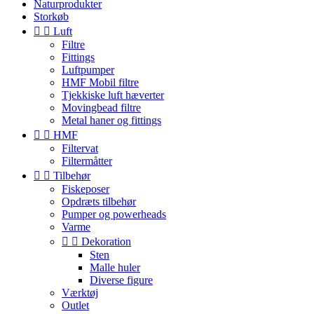
Naturprodukter
Storkøb


Luft
Filtre
Fittings
Luftpumper
HMF Mobil filtre
Tjekkiske luft hæverter
Movingbead filtre
Metal haner og fittings


HMF
Filtervat
Filtermåtter


Tilbehør
Fiskeposer
Opdræts tilbehør
Pumper og powerheads
Varme


Dekoration
Sten
Malle huler
Diverse figure
Værktøj
Outlet