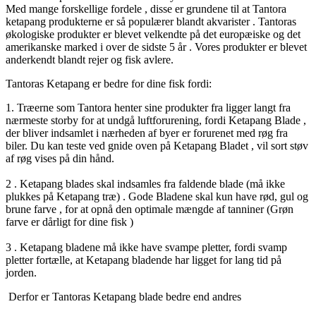
Med mange forskellige fordele , disse er grundene til at Tantora
ketapang produkterne er så populærer blandt akvarister . Tantoras
økologiske produkter er blevet velkendte på det europæiske og det
amerikanske marked i over de sidste 5 år . Vores produkter er blevet
anderkendt blandt rejer og fisk avlere.
Tantoras Ketapang er bedre for dine fisk fordi:
1. Træerne som Tantora henter sine produkter fra ligger langt fra
nærmeste storby for at undgå luftforurening, fordi Ketapang Blade ,
der bliver indsamlet i nærheden af byer er forurenet med røg fra
biler. Du kan teste ved gnide oven på Ketapang Bladet , vil sort støv
af røg vises på din hånd.
2 . Ketapang blades skal indsamles fra faldende blade (må ikke
plukkes på Ketapang træ) . Gode Bladene skal kun have rød, gul og
brune farve , for at opnå den optimale mængde af tanniner (Grøn
farve er dårligt for dine fisk )
3 . Ketapang bladene må ikke have svampe pletter, fordi svamp
pletter fortælle, at Ketapang bladende har ligget for lang tid på
jorden.
Derfor er
Tantoras Ketapang blade bedre end andres