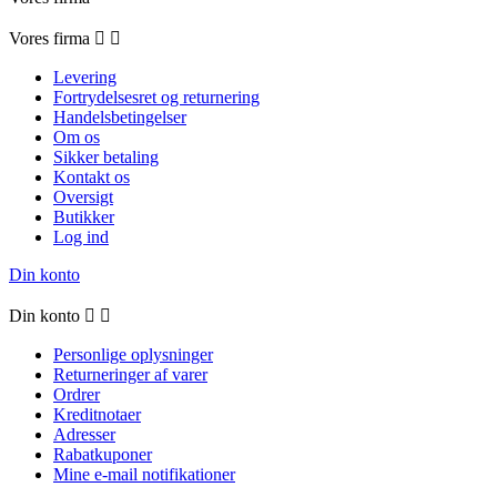
Vores firma


Levering
Fortrydelsesret og returnering
Handelsbetingelser
Om os
Sikker betaling
Kontakt os
Oversigt
Butikker
Log ind
Din konto
Din konto


Personlige oplysninger
Returneringer af varer
Ordrer
Kreditnotaer
Adresser
Rabatkuponer
Mine e-mail notifikationer