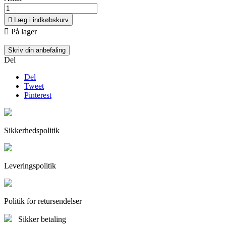

Læg i indkøbskurv

På lager
Skriv din anbefaling
Del
Del
Tweet
Pinterest
Sikkerhedspolitik
Leveringspolitik
Politik for retursendelser
Sikker betaling