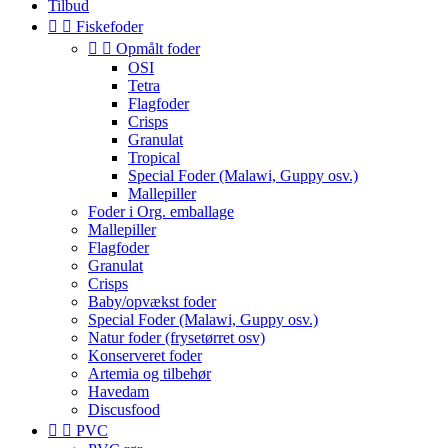
Tilbud


Fiskefoder


Opmålt foder
OSI
Tetra
Flagfoder
Crisps
Granulat
Tropical
Special Foder (Malawi, Guppy osv.)
Mallepiller
Foder i Org. emballage
Mallepiller
Flagfoder
Granulat
Crisps
Baby/opvækst foder
Special Foder (Malawi, Guppy osv.)
Natur foder (frysetørret osv)
Konserveret foder
Artemia og tilbehør
Havedam
Discusfood


PVC