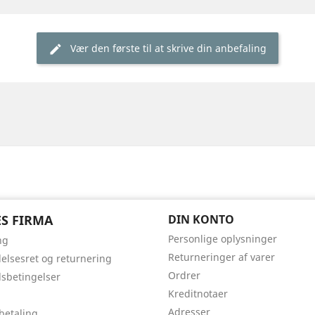
Vær den første til at skrive din anbefaling
S FIRMA
DIN KONTO
Personlige oplysninger
ng
Returneringer af varer
delsesret og returnering
Ordrer
sbetingelser
Kreditnotaer
Adresser
 betaling