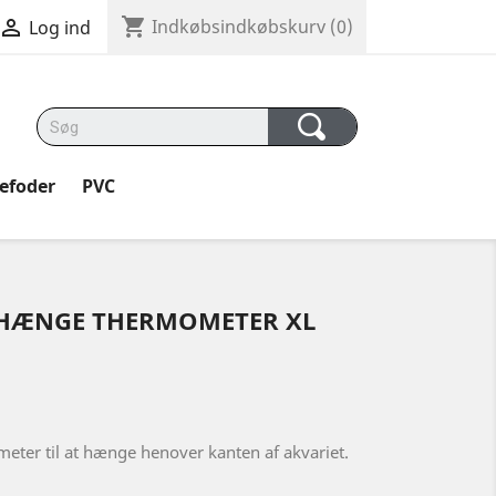
shopping_cart

Indkøbsindkøbskurv
(0)
Log ind
kefoder
PVC
 HÆNGE THERMOMETER XL
meter til at hænge henover kanten af akvariet.