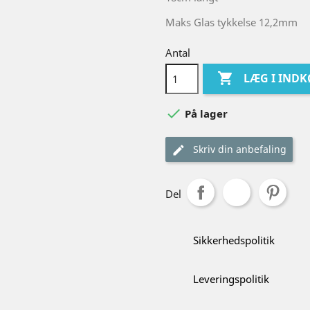
Maks Glas tykkelse 12,2mm
Antal

LÆG I IND

På lager
Skriv din anbefaling
Del
Sikkerhedspolitik
Leveringspolitik