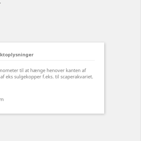
r
ktoplysninger
rmometer til at hænge henover kanten af
f eks sulgekopper f.eks. til scaperakvariet.
mm