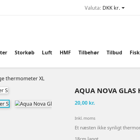

Valuta:
DKK kr.
ter
Storkøb
Luft
HMF
Tilbehør
Tilbud
Fis
ge thermometer XL
AQUA NOVA GLAS
20,00 kr.
Inkl. moms
Et næsten ikke synligt thermo
18cm langt