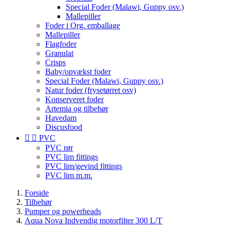
Special Foder (Malawi, Guppy osv.)
Mallepiller
Foder i Org. emballage
Mallepiller
Flagfoder
Granulat
Crisps
Baby/opvækst foder
Special Foder (Malawi, Guppy osv.)
Natur foder (frysetørret osv)
Konserveret foder
Artemia og tilbehør
Havedam
Discusfood


PVC
PVC rør
PVC lim fittings
PVC lim/gevind fittings
PVC lim m.m.
Forside
Tilbehør
Pumper og powerheads
Aqua Nova Indvendig motorfilter 300 L/T