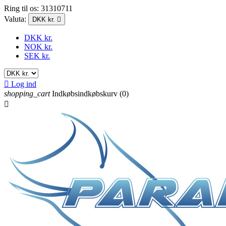
Ring til os:
31310711
Valuta:
DKK kr.

DKK kr.
NOK kr.
SEK kr.

Log ind
shopping_cart
Indkøbsindkøbskurv
(0)
