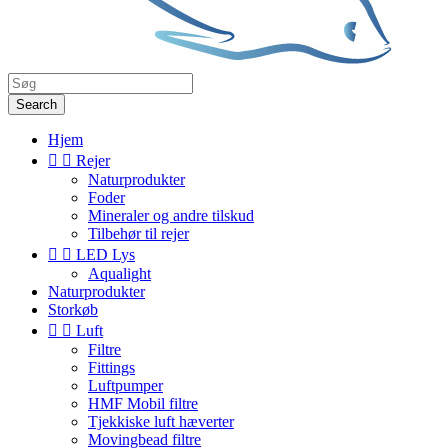
Search
Hjem


Rejer
Naturprodukter
Foder
Mineraler og andre tilskud
Tilbehør til rejer


LED Lys
Aqualight
Naturprodukter
Storkøb


Luft
Filtre
Fittings
Luftpumper
HMF Mobil filtre
Tjekkiske luft hæverter
Movingbead filtre