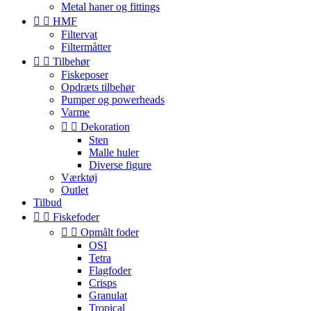
Metal haner og fittings


HMF
Filtervat
Filtermåtter


Tilbehør
Fiskeposer
Opdræts tilbehør
Pumper og powerheads
Varme


Dekoration
Sten
Malle huler
Diverse figure
Værktøj
Outlet
Tilbud


Fiskefoder


Opmålt foder
OSI
Tetra
Flagfoder
Crisps
Granulat
Tropical