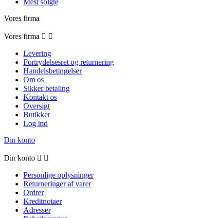
Mest solgte
Vores firma
Vores firma


Levering
Fortrydelsesret og returnering
Handelsbetingelser
Om os
Sikker betaling
Kontakt os
Oversigt
Butikker
Log ind
Din konto
Din konto


Personlige oplysninger
Returneringer af varer
Ordrer
Kreditnotaer
Adresser