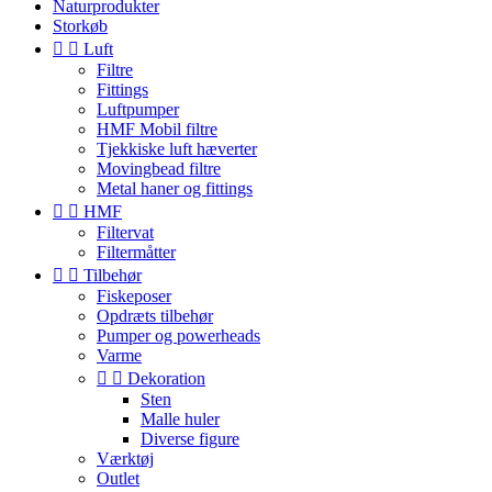
Naturprodukter
Storkøb


Luft
Filtre
Fittings
Luftpumper
HMF Mobil filtre
Tjekkiske luft hæverter
Movingbead filtre
Metal haner og fittings


HMF
Filtervat
Filtermåtter


Tilbehør
Fiskeposer
Opdræts tilbehør
Pumper og powerheads
Varme


Dekoration
Sten
Malle huler
Diverse figure
Værktøj
Outlet