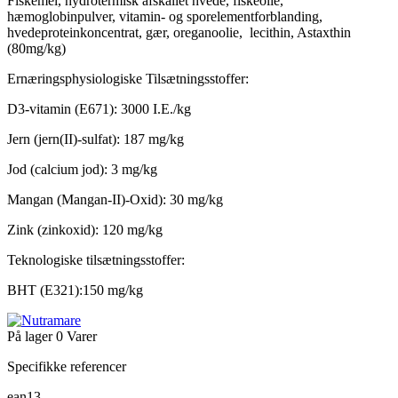
Fiskemel, hydrotermisk afskallet hvede, fiskeolie,
hæmoglobinpulver, vitamin- og sporelementforblanding,
hvedeproteinkoncentrat, gær, oreganoolie, lecithin, Astaxthin
(80mg/kg)
Ernæringsphysiologiske Tilsætningsstoffer:
D3-vitamin (E671): 3000 I.E./kg
Jern (jern(II)-sulfat): 187 mg/kg
Jod (calcium jod): 3 mg/kg
Mangan (Mangan-II)-Oxid): 30 mg/kg
Zink (zinkoxid): 120 mg/kg
Teknologiske tilsætningsstoffer:
BHT (E321):150 mg/kg
På lager
0 Varer
Specifikke referencer
ean13