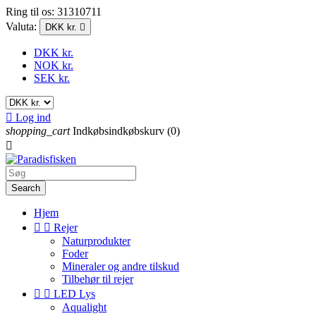
Ring til os:
31310711
Valuta:
DKK kr.

DKK kr.
NOK kr.
SEK kr.

Log ind
shopping_cart
Indkøbsindkøbskurv
(0)

Search
Hjem


Rejer
Naturprodukter
Foder
Mineraler og andre tilskud
Tilbehør til rejer


LED Lys
Aqualight