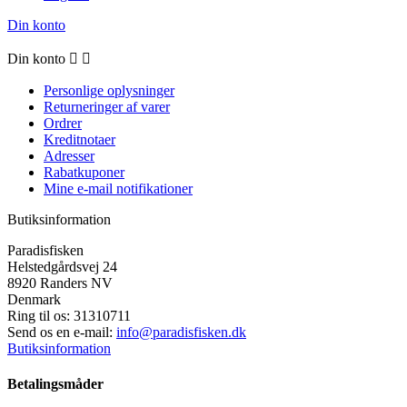
Din konto
Din konto


Personlige oplysninger
Returneringer af varer
Ordrer
Kreditnotaer
Adresser
Rabatkuponer
Mine e-mail notifikationer
Butiksinformation
Paradisfisken
Helstedgårdsvej 24
8920 Randers NV
Denmark
Ring til os:
31310711
Send os en e-mail:
info@paradisfisken.dk
Butiksinformation
Betalingsmåder