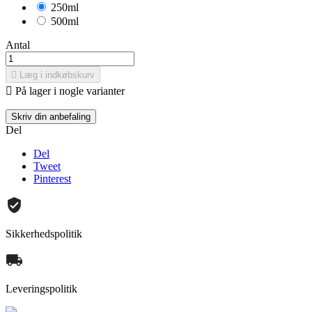
250ml
500ml
Antal

Læg i indkøbskurv

På lager i nogle varianter
Skriv din anbefaling
Del
Del
Tweet
Pinterest
Sikkerhedspolitik
Leveringspolitik