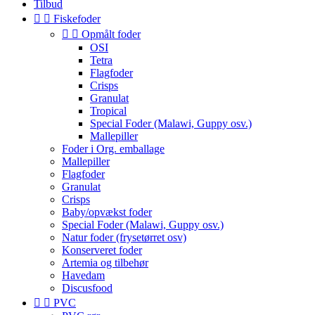
Tilbud


Fiskefoder


Opmålt foder
OSI
Tetra
Flagfoder
Crisps
Granulat
Tropical
Special Foder (Malawi, Guppy osv.)
Mallepiller
Foder i Org. emballage
Mallepiller
Flagfoder
Granulat
Crisps
Baby/opvækst foder
Special Foder (Malawi, Guppy osv.)
Natur foder (frysetørret osv)
Konserveret foder
Artemia og tilbehør
Havedam
Discusfood


PVC