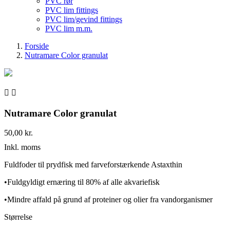
PVC rør
PVC lim fittings
PVC lim/gevind fittings
PVC lim m.m.
Forside
Nutramare Color granulat


Nutramare Color granulat
50,00 kr.
Inkl. moms
Fuldfoder til prydfisk med farveforstærkende Astaxthin
•Fuldgyldigt ernæring til 80% af alle akvariefisk
•Mindre affald på grund af proteiner og olier fra vandorganismer
Størrelse