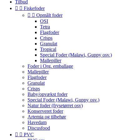
Tilbud


Fiskefoder


Opmålt foder
OSI
Tetra
Flagfoder
Crisps
Granulat
Tropical
Special Foder (Malawi, Guppy osv.)
Mallepiller
Foder i Org. emballage
Mallepiller
Flagfoder
Granulat
Crisps
Baby/opvækst foder
Special Foder (Malawi, Guppy osv.)
Natur foder (frysetørret osv)
Konserveret foder
Artemia og tilbehør
Havedam
Discusfood


PVC