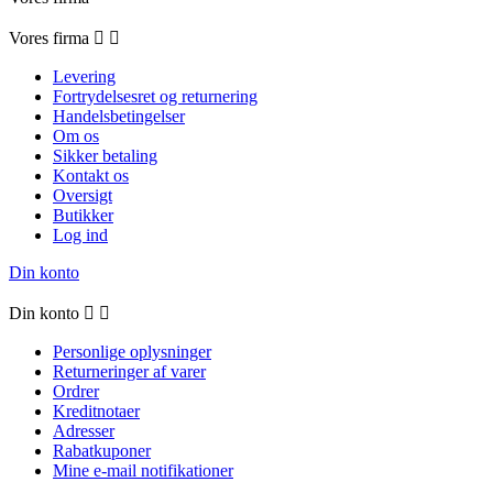
Vores firma


Levering
Fortrydelsesret og returnering
Handelsbetingelser
Om os
Sikker betaling
Kontakt os
Oversigt
Butikker
Log ind
Din konto
Din konto


Personlige oplysninger
Returneringer af varer
Ordrer
Kreditnotaer
Adresser
Rabatkuponer
Mine e-mail notifikationer