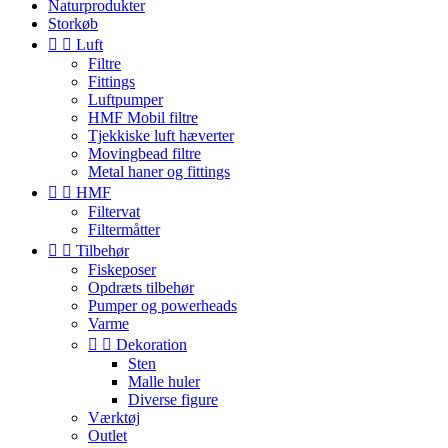
Naturprodukter
Storkøb


Luft
Filtre
Fittings
Luftpumper
HMF Mobil filtre
Tjekkiske luft hæverter
Movingbead filtre
Metal haner og fittings


HMF
Filtervat
Filtermåtter


Tilbehør
Fiskeposer
Opdræts tilbehør
Pumper og powerheads
Varme


Dekoration
Sten
Malle huler
Diverse figure
Værktøj
Outlet