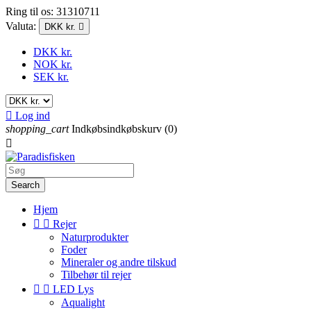
Ring til os:
31310711
Valuta:
DKK kr.

DKK kr.
NOK kr.
SEK kr.

Log ind
shopping_cart
Indkøbsindkøbskurv
(0)

Search
Hjem


Rejer
Naturprodukter
Foder
Mineraler og andre tilskud
Tilbehør til rejer


LED Lys
Aqualight