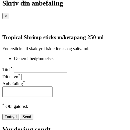
Skriv din anbefaling
×
Tropical Shrimp sticks m/ketapang 250 ml
Fodersticks til skaldyr i både fersk- og saltvand.
Generel bedømmelse:
*
Titel
*
Dit navn
*
Anbefaling
*
Obligatorisk
Fortryd
Send
Vurdering sendt