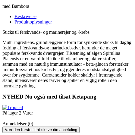
med Bambora
Beskrivelse
Produktoplysninger
Sticks til ferskvands- og marinerejer og -krebs
Multi-ingrediens, grundlæggende form for synkende sticks til daglig
fodring af ferskvands-og marinekrebsdyr, herunder de meget
populære ferskvands dværgrejer. Tilsætning af algen Spirulina
Platensis er en værdifuld kilde til vitaminer og aktive stoffer,
sammen med en naturlig immunstimulator - beta-glucan forstærker
immunforsvaret hos krebsdyr, og øger deres modstandsdygtighed
over for sygdomme. Carotenoider holder skaldyr i fremragende
stand, intensiverer deres farver og spiller en vigtig rolle i den
normale gydning.
NYHED Nu også med tilsat Ketapang
På lager
2 Varer
Anmeldelser (0)
Vær den første til at skrive din anbefaling