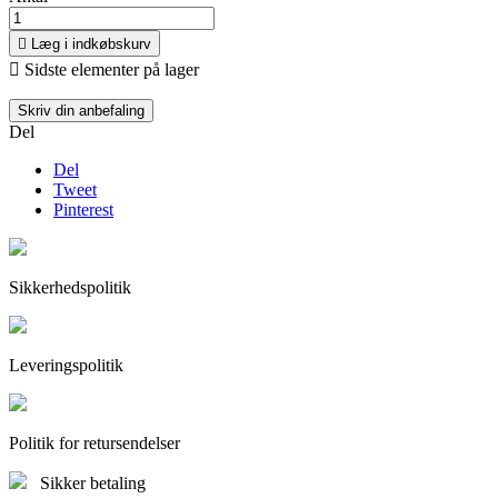

Læg i indkøbskurv

Sidste elementer på lager
Skriv din anbefaling
Del
Del
Tweet
Pinterest
Sikkerhedspolitik
Leveringspolitik
Politik for retursendelser
Sikker betaling