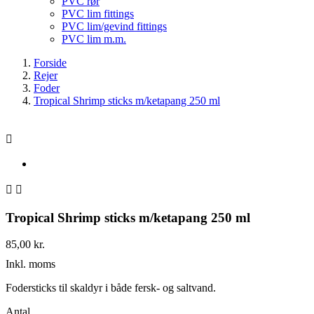
PVC rør
PVC lim fittings
PVC lim/gevind fittings
PVC lim m.m.
Forside
Rejer
Foder
Tropical Shrimp sticks m/ketapang 250 ml



Tropical Shrimp sticks m/ketapang 250 ml
85,00 kr.
Inkl. moms
Fodersticks til skaldyr i både fersk- og saltvand.
Antal