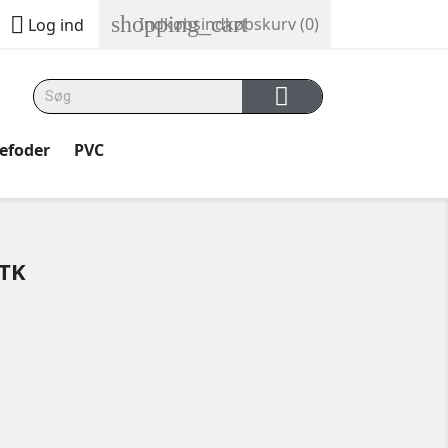
shopping_cart

Indkøbsindkøbskurv
(0)
Log ind
kefoder
PVC
STK