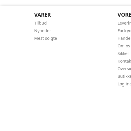
VARER
VORE
Tilbud
Leveri
Nyheder
Fortry
Mest solgte
Handel
Om os
Sikker
Kontak
Oversi
Butikk
Log in