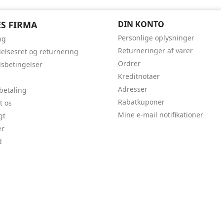
S FIRMA
DIN KONTO
Personlige oplysninger
ng
Returneringer af varer
delsesret og returnering
Ordrer
sbetingelser
Kreditnotaer
Adresser
 betaling
Rabatkuponer
t os
Mine e-mail notifikationer
gt
er
d