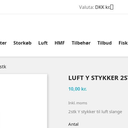

Valuta:
DKK kr.
ter
Storkøb
Luft
HMF
Tilbehør
Tilbud
Fis
2stk
LUFT Y STYKKER 2
10,00 kr.
Inkl. moms
2stk Y stykker til luft slange
Antal