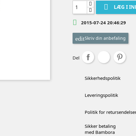

LÆG I I

2015-07-24 20:46:29
Skriv din anbefaling
Del
Sikkerhedspolitik
Leveringspolitik
Politik for retursendelse
Sikker betaling
med Bambora