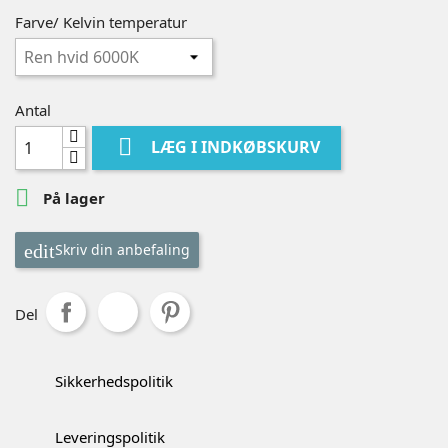
Farve/ Kelvin temperatur
Antal

LÆG I INDKØBSKURV

På lager
Skriv din anbefaling
Del
Sikkerhedspolitik
Leveringspolitik