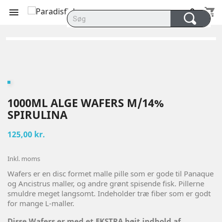
shopping_cart


1000ML ALGE WAFERS M/14%
SPIRULINA
125,00 kr.
Inkl. moms
Wafers er en disc formet malle pille som er gode til Panaque
og Ancistrus maller, og andre grønt spisende fisk. Pillerne
smuldre meget langsomt. Indeholder træ fiber som er godt
for mange L-maller.
Disse Wafers er med et EKSTRA højt indhold af