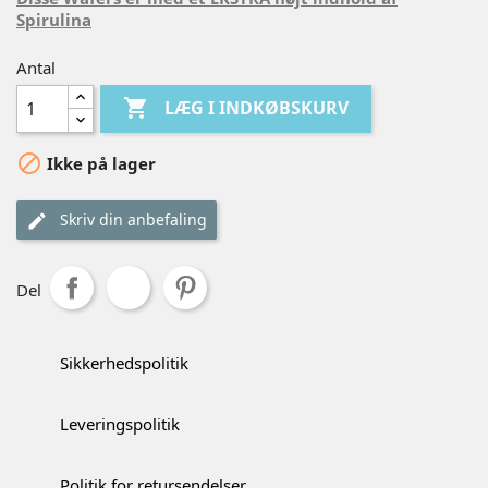
Spirulina
Antal

LÆG I INDKØBSKURV

Ikke på lager
Skriv din anbefaling
Del
Sikkerhedspolitik
Leveringspolitik
Politik for retursendelser